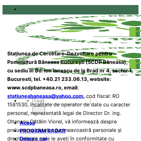
Skip
to
content
Stațiunea de Cercetare-Dezvoltare pentru
Pomicultură Băneasa București (SCDP Băneasa),
cu sediu în Bd. Ion Ionescu de la Brad nr 4, sector 1,
Bucuresti, tel. +40.21 233.06.13, website:
www.scdpbaneasa.ro, email:
statiuneabaneasa@yahoo.com
, cod fiscal: RO
Caută
1581530, încalitate de operator de date cu caracter
după:
personal, reprezentată legal de Director Dr. ing.
Oltenacu Cătălin Viorel, vă informează despre
Acasă
prelucrarea datelor dumneavoastră personale și
PROGRAM RADAR
drepturile pe care le aveți în conformitate cu
Despre noi