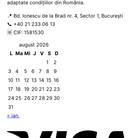
adaptate condițiilor din România.
📍 Bd. Ionescu de la Brad nr. 4, Sector 1, București
📞 +40 21 233 06 13
🆔 CIF: 1581530
august 2026
L
Ma
Mi
J
V
S
D
1
2
3
4
5
6
7
8
9
10
11
12
13
14
15
16
17
18
19
20
21
22
23
24
25
26
27
28
29
30
31
« ian.
Vis