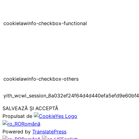
cookielawinfo-checkbox-functional
cookielawinfo-checkbox-others
yith_wcwl_session_8a032ef24f64d4d440efa5efd9e60bf4
SALVEAZĂ ȘI ACCEPTĂ
Propulsat de
Română
Powered by
TranslatePress