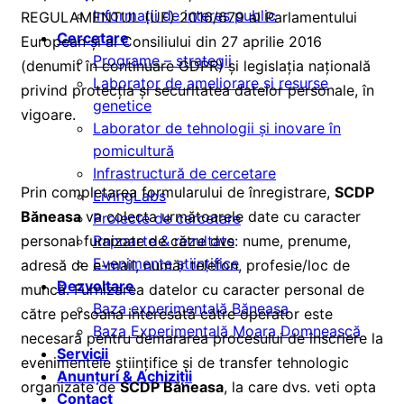
Informații de interes public
REGULAMENTUL (UE) 2016/679 al Parlamentului
Cercetare
European și al Consiliului din 27 aprilie 2016
Programe – strategii
(denumit în continuare GDPR) și legislația națională
Laborator de ameliorare și resurse
privind protecția și securitatea datelor personale, în
genetice
vigoare.
Laborator de tehnologii și inovare în
pomicultură
Infrastructură de cercetare
Prin completarea formularului de înregistrare,
SCDP
LivingLabs
Băneasa
va colecta următoarele date cu caracter
Proiecte de cercetare
personal furnizate de către dvs: nume, prenume,
Rapoarte & rezultate
Evenimente științifice
adresă de e-mail, număr telefon, profesie/loc de
Dezvoltare
muncă. Furnizarea datelor cu caracter personal de
Baza experimentală Băneasa
către persoana interesată către operator este
Baza Experimentală Moara Domnească
necesară pentru demararea procesului de înscriere la
Servicii
evenimentele științifice și de transfer tehnologic
Anunțuri & Achiziții
organizate de
SCDP Băneasa
, la care dvs. veti opta
Contact