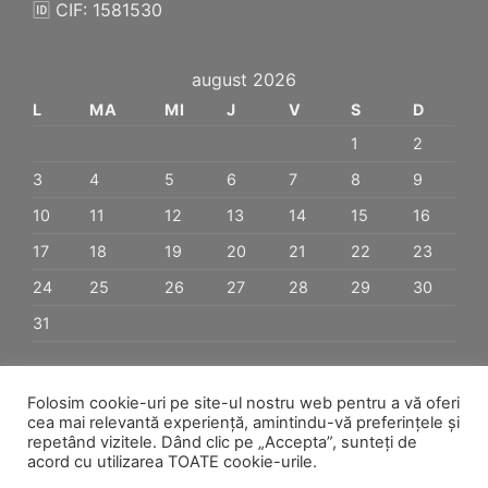
🆔 CIF: 1581530
august 2026
L
MA
MI
J
V
S
D
1
2
3
4
5
6
7
8
9
10
11
12
13
14
15
16
17
18
19
20
21
22
23
24
25
26
27
28
29
30
31
« ian.
Folosim cookie-uri pe site-ul nostru web pentru a vă oferi
cea mai relevantă experiență, amintindu-vă preferințele și
repetând vizitele. Dând clic pe „Accepta”, sunteți de
Visa
PayPal
Stripe
MasterCard
Cash
acord cu utilizarea TOATE cookie-urile.
On