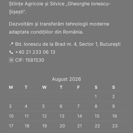
Științe Agricole și Silvice „Gheorghe Ionescu-
Șișești”.
Dezvoltăm și transferăm tehnologii moderne
adaptate condițiilor din România.
📍 Bd. Ionescu de la Brad nr. 4, Sector 1, București
📞 +40 21 233 06 13
🆔 CIF: 1581530
August 2026
M
T
W
T
F
S
S
1
2
3
4
5
6
7
8
9
10
11
12
13
14
15
16
17
18
19
20
21
22
23