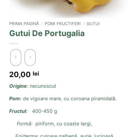
PRIMA PAGINĂ
/
POMI FRUCTIFERI
/
GUTUI
Gutui De Portugalia
20,00
lei
Origine
: necunoscut
Pom:
de vigoare mare, cu coroana piramidală.
Fructul:
400-450 g
Formă:
piriform, cu coaste largi,
Epiderma:
culoare galbenă aurie, lucioasă.