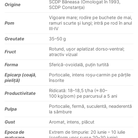
SCDP Băneasa (Omologat în 1993,
Origine
SCDP Constanța)
Vigoare mare; rodire pe buchete de mai,
Pom
ramuri scurte și lungi; intră pe rod în anul
III‑IV
Greutate
35–50 g
Rotund, ușor aplatizat dorso‑ventral;
Fruct
atractiv vizual
Forma
Sferică-ovoidală, puțin turtită
Epicarp (coajă,
Portocalie, intens roșu‑carmin pe părțile
pieliță)
însorite
Ridicată: 18–18,5 t/ha (≈ 80–
Productivitate
100 kg/pom) pe parcursul a 5 ani
Portocalie, fermă, suculentă, neaderentă
Pulpa
la sâmbure
Gust
Aromat, intens, plăcut
Epoca de
Extrem de timpurie: 20 iunie – 10 iulie
maturare
(conform unor surse 20–30 iunie)