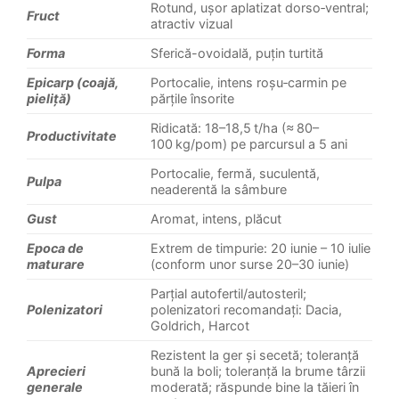
Rotund, ușor aplatizat dorso‑ventral;
Fruct
atractiv vizual
Forma
Sferică-ovoidală, puțin turtită
Epicarp (coajă,
Portocalie, intens roșu‑carmin pe
pieliță)
părțile însorite
Ridicată: 18–18,5 t/ha (≈ 80–
Productivitate
100 kg/pom) pe parcursul a 5 ani
Portocalie, fermă, suculentă,
Pulpa
neaderentă la sâmbure
Gust
Aromat, intens, plăcut
Epoca de
Extrem de timpurie: 20 iunie – 10 iulie
maturare
(conform unor surse 20–30 iunie)
Parțial autofertil/autosteril;
Polenizatori
polenizatori recomandați: Dacia,
Goldrich, Harcot
Rezistent la ger și secetă; toleranță
Aprecieri
bună la boli; toleranță la brume târzii
generale
moderată; răspunde bine la tăieri în