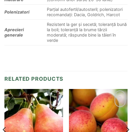
Parțial autofertil/autosteril; polenizatori
Polenizatori
recomandați: Dacia, Goldrich, Harcot
Rezistent la ger și secetă; toleranță bună
Aprecieri
la boli; toleranță la brume târzii
generale
moderată; răspunde bine la tăieri în
verde
RELATED PRODUCTS