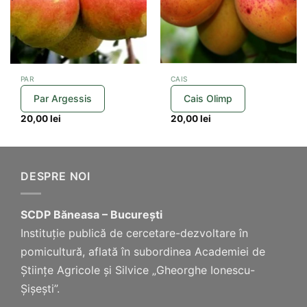
PAR
CAIS
Par Argessis
Cais Olimp
20,00
lei
20,00
lei
DESPRE NOI
SCDP Băneasa – București
Instituție publică de cercetare-dezvoltare în
pomicultură, aflată în subordinea Academiei de
Științe Agricole și Silvice „Gheorghe Ionescu-
Șișești”.