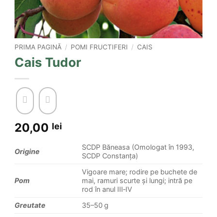
PRIMA PAGINĂ
/
POMI FRUCTIFERI
/
CAIS
Cais Tudor
20,00
lei
SCDP Băneasa (Omologat în 1993,
Origine
SCDP Constanța)
Vigoare mare; rodire pe buchete de
Pom
mai, ramuri scurte și lungi; intră pe
rod în anul III‑IV
Greutate
35–50 g