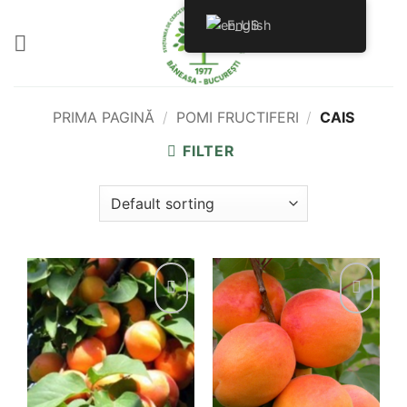
Skip
English
to
content
PRIMA PAGINĂ
/
POMI FRUCTIFERI
/
CAIS
FILTER