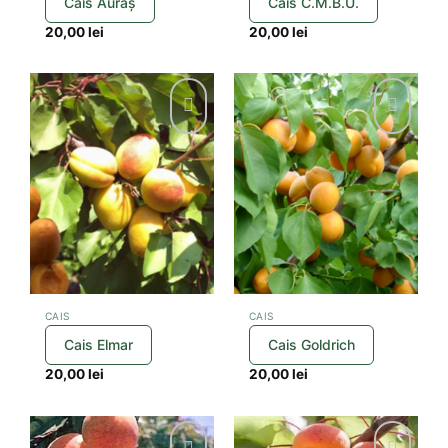
Cais Auraș
Cais C.M.B.U.
20,00
lei
20,00
lei
CAIS
CAIS
Cais Elmar
Cais Goldrich
20,00
lei
20,00
lei