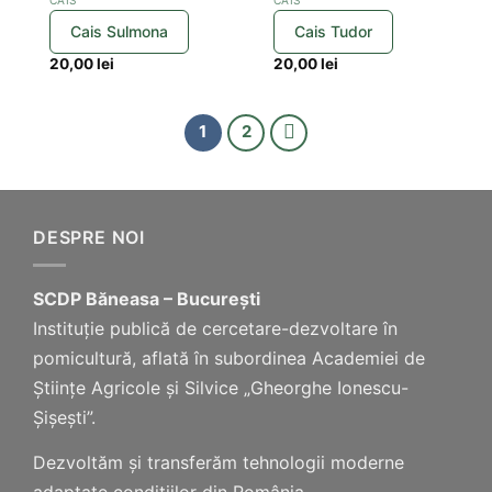
Cais Sulmona
Cais Tudor
20,00
lei
20,00
lei
1
2
DESPRE NOI
SCDP Băneasa – București
Instituție publică de cercetare-dezvoltare în
pomicultură, aflată în subordinea Academiei de
Științe Agricole și Silvice „Gheorghe Ionescu-
Șișești”.
Dezvoltăm și transferăm tehnologii moderne
adaptate condițiilor din România.