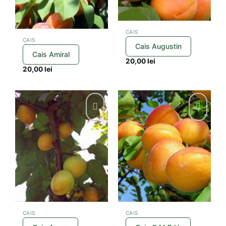
CAIS
CAIS
Cais Augustin
Cais Amiral
20,00
lei
20,00
lei
CAIS
CAIS