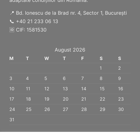
📍 Bd. Ionescu de la Brad nr. 4, Sector 1, București
📞 +40 21 233 06 13
🆔 CIF: 1581530
August 2026
M
T
W
T
F
S
S
1
2
3
4
5
6
7
8
9
10
11
12
13
14
15
16
17
18
19
20
21
22
23
24
25
26
27
28
29
30
31
« Jan