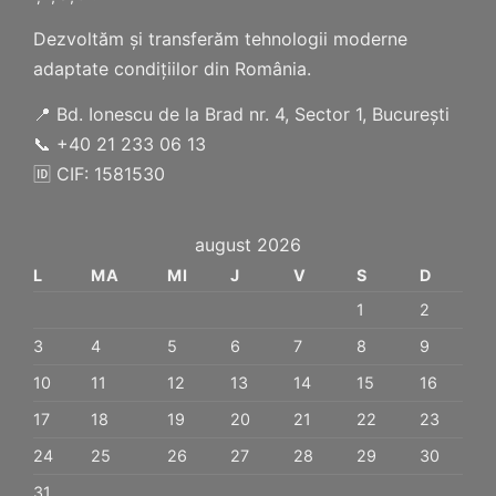
Dezvoltăm și transferăm tehnologii moderne
adaptate condițiilor din România.
📍 Bd. Ionescu de la Brad nr. 4, Sector 1, București
📞 +40 21 233 06 13
🆔 CIF: 1581530
august 2026
L
MA
MI
J
V
S
D
1
2
3
4
5
6
7
8
9
10
11
12
13
14
15
16
17
18
19
20
21
22
23
24
25
26
27
28
29
30
31