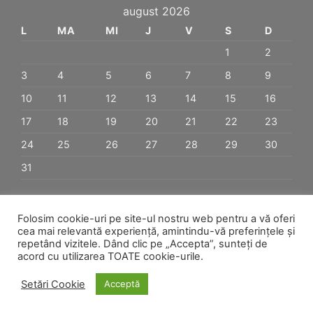
august 2026
L
MA
MI
J
V
S
D
1
2
3
4
5
6
7
8
9
10
11
12
13
14
15
16
17
18
19
20
21
22
23
24
25
26
27
28
29
30
31
« ian.
Folosim cookie-uri pe site-ul nostru web pentru a vă oferi
cea mai relevantă experiență, amintindu-vă preferințele și
repetând vizitele. Dând clic pe „Accepta”, sunteți de
Visa
PayPal
Stripe
MasterCard
Cash
acord cu utilizarea TOATE cookie-urile.
On
ACASĂ
PROGRAM RADAR
DESPRE NOI
CERCETARE
Delivery
Setări Cookie
Acceptă
DEZVOLTARE
SERVICII
ANUNȚURI & ACHIZIȚII
CONTACT
MAGAZIN