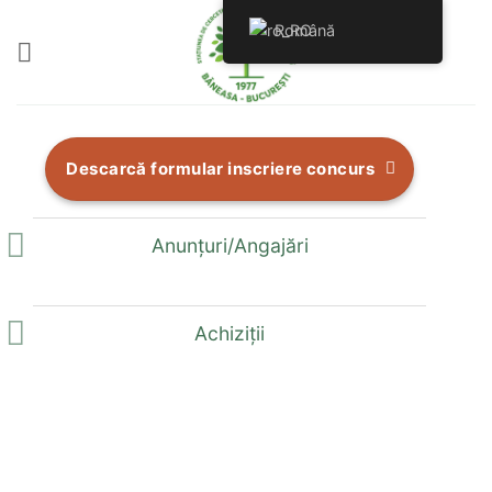
Skip
Română
to
content
Descarcă formular inscriere concurs
Anunțuri/Angajări
Achiziții