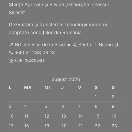
Științe Agricole și Silvice „Gheorghe Ionescu-
Șișești”.
Dezvoltăm și transferăm tehnologii moderne
adaptate condițiilor din România.
📍 Bd. Ionescu de la Brad nr. 4, Sector 1, București
📞 +40 21 233 06 13
🆔 CIF: 1581530
august 2026
L
MA
MI
J
V
S
D
1
2
3
4
5
6
7
8
9
10
11
12
13
14
15
16
17
18
19
20
21
22
23