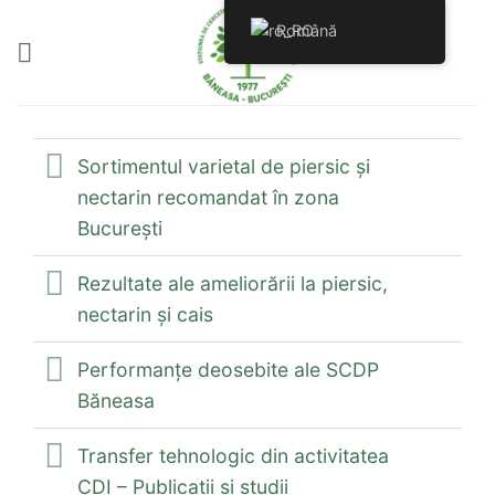
Skip
Română
to
content
Sortimentul varietal de piersic şi
nectarin recomandat în zona
Bucureşti
Rezultate ale ameliorării la piersic,
nectarin şi cais
Performanţe deosebite ale SCDP
Băneasa
Transfer tehnologic din activitatea
CDI – Publicații și studii