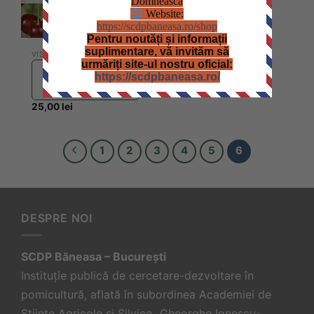
Domnească
Website:
https://scdpbaneasa.ro/shop
Pentru noutăți și informații
suplimentare, vă invităm să
VISIN
urmăriți site-ul nostru oficial:
Vișin
https://scdpbaneasa.ro/
Shatenmorelle
25,00
lei
1
2
3
4
5
6
DESPRE NOI
SCDP Băneasa – București
Instituție publică de cercetare-dezvoltare în
pomicultură, aflată în subordinea Academiei de
Științe Agricole și Silvice „Gheorghe Ionescu-