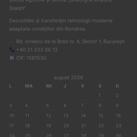
Șișești”.
Dezvoltăm și transferăm tehnologii moderne
adaptate condițiilor din România.
Bd. Ionescu de la Brad nr. 4, Sector 1, București
+40 21 233 06 13
CIF: 1581530
august 2026
L
MA
MI
J
V
S
D
1
2
3
4
5
6
7
8
9
10
11
12
13
14
15
16
17
18
19
20
21
22
23
24
25
26
27
28
29
30