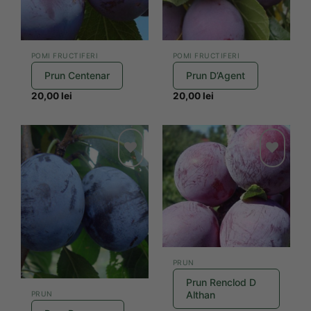
POMI FRUCTIFERI
POMI FRUCTIFERI
Prun Centenar
Prun D’Agent
20,00
lei
20,00
lei
Add to
Add to
wishlist
wishlist
PRUN
Prun Renclod D
Althan
PRUN