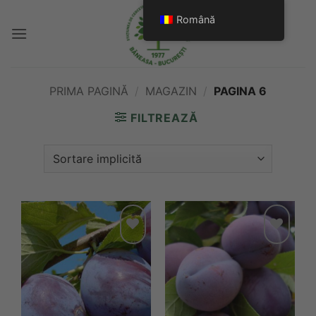
Skip
Română
to
content
PRIMA PAGINĂ
/
MAGAZIN
/
PAGINA 6
FILTREAZĂ
Add to
Add to
wishlist
wishlist