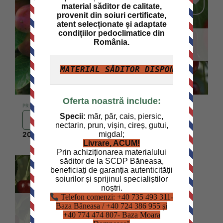
material săditor de calitate,
provenit din soiuri certificate,
Add to
Add to
atent selecționate și adaptate
wishlist
wishlist
condițiilor pedoclimatice din
România.
STOC EPUIZAT
MATERIAL SĂDITOR DISPONIBIL ÎN S
Oferta noastră include:
PRUN
VISIN
Specii:
măr, păr, cais, piersic,
Prun Victoria
Visin Nana
nectarin, prun, vișin, cireș, gutui,
migdal;
20,00
lei
25,00
lei
Livrare, ACUM!
Prin achiziționarea materialului
săditor de la SCDP Băneasa,
beneficiați de garanția autenticității
soiurilor și sprijinul specialiștilor
noștri.
Add to
Telefon comenzi: +40 735 493 311-
wishlist
Baza Băneasa /
+40 724 386 955 și
STOC EPUIZAT
+40 774 474 807- Baza Moara