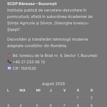
SCDP Băneasa – București
Instituție publică de cercetare-dezvoltare în
pomicultură, aflată în subordinea Academiei de
Științe Agricole și Silvice „Gheorghe Ionescu-
Șișești”.
Dezvoltăm și transferăm tehnologii moderne
adaptate condițiilor din România.
Bd. Ionescu de la Brad nr. 4, Sector 1, București
+40 21 233 06 13
CIF: 1581530
august 2026
L
MA
MI
J
V
S
D
1
2
3
4
5
6
7
8
9