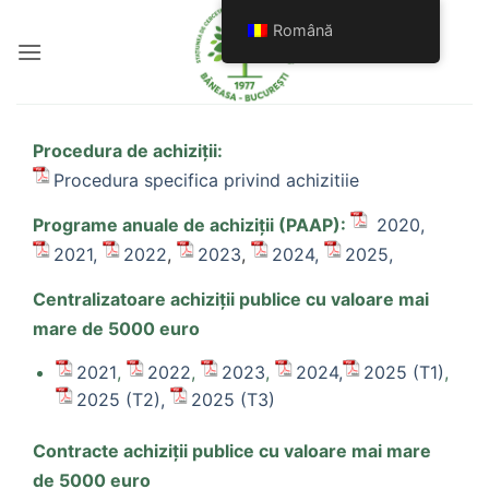
Skip
Română
to
content
Procedura de achiziții:
Procedura specifica privind achizitiie
Programe anuale de achiziții (PAAP):
2020,
2021,
2022
,
2023
,
2024,
2025,
Centralizatoare achiziții publice cu valoare mai
mare de 5000 euro
2021
,
2022
,
2023
,
2024,
2025 (T1)
,
2025 (T2),
2025 (T3)
Contracte achiziții publice cu valoare mai mare
de 5000 euro