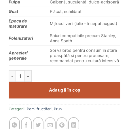
Pulpa
Galbenă, suculentă, dulce-acrișoară
Gust
Plăcut, echilibrat
Epoca de
Mijlocul verii (iulie – început august)
maturare
Soiuri compatibile precum Stanley,
Polenizatori
Anna Spath
Soi valoros pentru consum în stare
Aprecieri
proaspătă și pentru procesare;
generale
recomandat pentru cultură intensivă
Cantitate Prun Centenar
Adaugă în coș
Categorii:
Pomi fructiferi
,
Prun