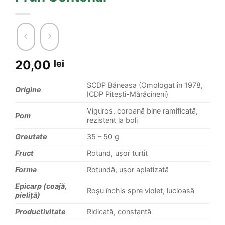
20,00
lei
SCDP Băneasa (Omologat în 1978,
Origine
ICDP Pitești-Mărăcineni)
Viguros, coroană bine ramificată,
Pom
rezistent la boli
Greutate
35 – 50 g
Fruct
Rotund, ușor turtit
Forma
Rotundă, ușor aplatizată
Epicarp (coajă,
Roșu închis spre violet, lucioasă
pieliță)
Productivitate
Ridicată, constantă