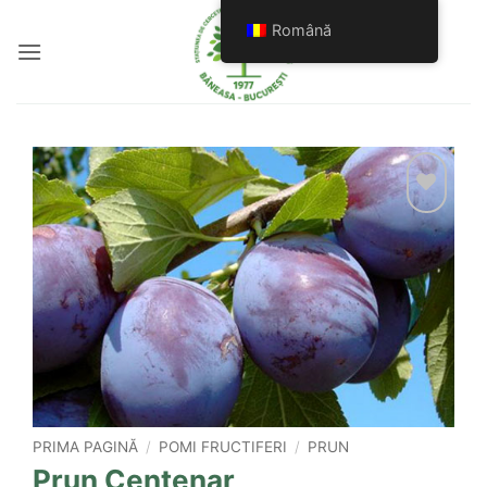
Skip
Română
to
content
Add to
wishlist
PRIMA PAGINĂ
/
POMI FRUCTIFERI
/
PRUN
Prun Centenar