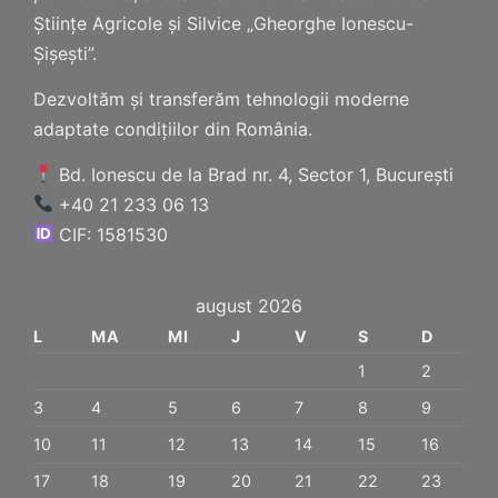
Științe Agricole și Silvice „Gheorghe Ionescu-
Șișești”.
Dezvoltăm și transferăm tehnologii moderne
adaptate condițiilor din România.
Bd. Ionescu de la Brad nr. 4, Sector 1, București
+40 21 233 06 13
CIF: 1581530
august 2026
L
MA
MI
J
V
S
D
1
2
3
4
5
6
7
8
9
10
11
12
13
14
15
16
17
18
19
20
21
22
23