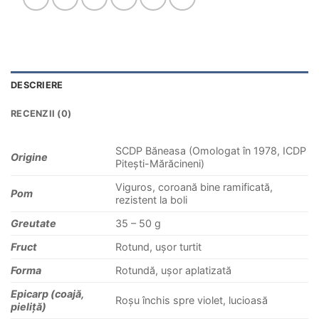
DESCRIERE
RECENZII (0)
SCDP Băneasa (Omologat în 1978, ICDP
Origine
Pitești-Mărăcineni)
Viguros, coroană bine ramificată,
Pom
rezistent la boli
Greutate
35 – 50 g
Fruct
Rotund, ușor turtit
Forma
Rotundă, ușor aplatizată
Epicarp (coajă,
Roșu închis spre violet, lucioasă
pieliță)