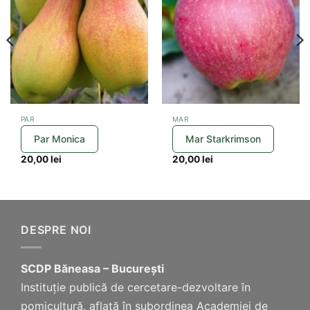
wishlist
wishlist
PAR
MAR
Par Monica
Mar Starkrimson
20,00
lei
20,00
lei
DESPRE NOI
SCDP Băneasa – București
Instituție publică de cercetare-dezvoltare în
pomicultură, aflată în subordinea Academiei de