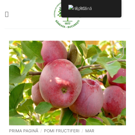
Skip
Română
to
content
PRIMA PAGINĂ
/
POMI FRUCTIFERI
/
MAR