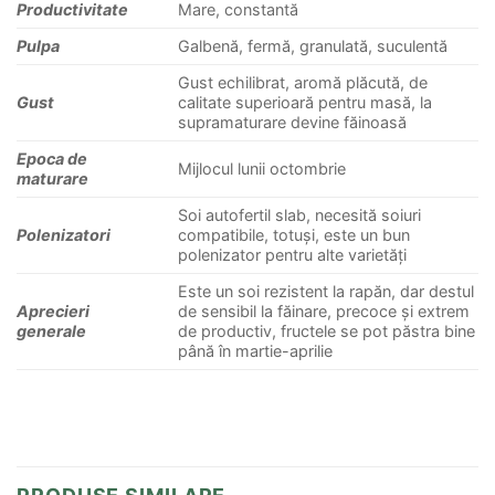
Productivitate
Mare, constantă
Pulpa
Galbenă, fermă, granulată, suculentă
Gust echilibrat, aromă plăcută, de
Gust
calitate superioară pentru masă, la
supramaturare devine făinoasă
Epoca de
Mijlocul lunii octombrie
maturare
Soi autofertil slab, necesită soiuri
Polenizatori
compatibile, totuși, este un bun
polenizator pentru alte varietăți
Este un soi rezistent la rapăn, dar destul
Aprecieri
de sensibil la făinare, precoce și extrem
generale
de productiv, fructele se pot păstra bine
până în martie-aprilie