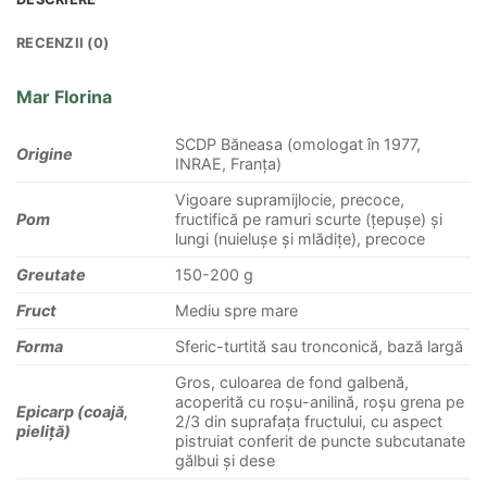
RECENZII (0)
Mar Florina
SCDP Băneasa (omologat în 1977,
Origine
INRAE, Franța)
Vigoare supramijlocie, precoce,
Pom
fructifică pe ramuri scurte (țepușe) și
lungi (nuielușe și mlădițe), precoce
Greutate
150-200 g
Fruct
Mediu spre mare
Forma
Sferic-turtită sau tronconică, bază largă
Gros, culoarea de fond galbenă,
acoperită cu roșu-anilină, roșu grena pe
Epicarp (coajă,
2/3 din suprafața fructului, cu aspect
pieliță)
pistruiat conferit de puncte subcutanate
gălbui și dese