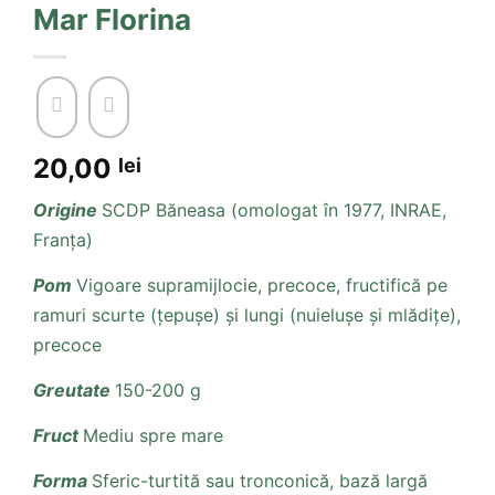
Mar Florina
20,00
lei
Origine
SCDP Băneasa (omologat în 1977, INRAE,
Franța)
Pom
Vigoare supramijlocie, precoce, fructifică pe
ramuri scurte (țepușe) și lungi (nuielușe și mlădițe),
precoce
Greutate
150-200 g
Fruct
Mediu spre mare
Forma
Sferic-turtită sau tronconică, bază largă