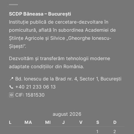
SCDP Băneasa – București
Instituție publică de cercetare-dezvoltare în
pomicultură, aflată în subordinea Academiei de
Științe Agricole și Silvice „Gheorghe Ionescu-
Șișești”.
Dezvoltăm și transferăm tehnologii moderne
adaptate condițiilor din România.
📍 Bd. Ionescu de la Brad nr. 4, Sector 1, București
📞 +40 21 233 06 13
🆔 CIF: 1581530
august 2026
L
MA
MI
J
V
S
D
1
2