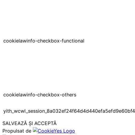
cookielawinfo-checkbox-functional
cookielawinfo-checkbox-others
yith_wcwl_session_8a032ef24f64d4d440efa5efd9e60bf4
SALVEAZĂ ȘI ACCEPTĂ
Propulsat de