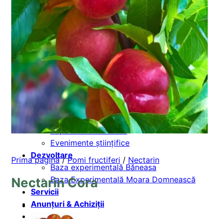
Informații de interes public
Cercetare
Programe – strategii
Laborator de ameliorare și resurse
genetice
Laborator de tehnologii și inovare în
pomicultură
Infrastructură de cercetare
LivingLabs
Proiecte de cercetare
Rapoarte & rezultate
Evenimente științifice
Dezvoltare
Prima pagină
/
Pomi fructiferi
/
Nectarin
Baza experimentală Băneasa
Baza Experimentală Moara Domnească
Nectarin Cora
Servicii
Anunțuri & Achiziții
Contact