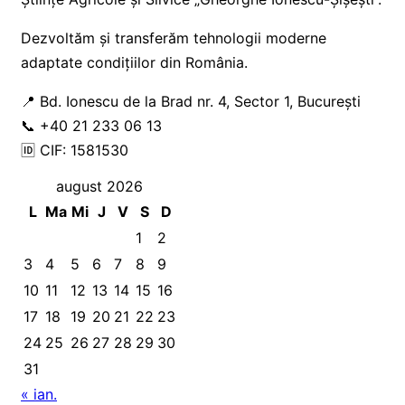
Dezvoltăm și transferăm tehnologii moderne
adaptate condițiilor din România.
📍 Bd. Ionescu de la Brad nr. 4, Sector 1, București
📞 +40 21 233 06 13
🆔 CIF: 1581530
august 2026
L
Ma
Mi
J
V
S
D
1
2
3
4
5
6
7
8
9
10
11
12
13
14
15
16
17
18
19
20
21
22
23
24
25
26
27
28
29
30
31
« ian.