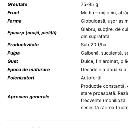
Greutate
75-95 g
Fruct
Mediu – mijlociu, atr
Forma
Globuloasă, ușor asim
Glabru, subțire, de c
Epicarp (coajă, pieliță)
din suprafață
Productivitate
Sub 20 t/ha
Pulpa
Galbenă, suculentă, 
Gust
Dulce, fin aromat, plă
Epoca de maturare
Decadele a doua și a tr
Polenizatori
Autofertil
Producție constantă, 
stare proaspătă. Rezis
Aprecieri generale
frecvente (monilioză, 
necesită rărirea fructe