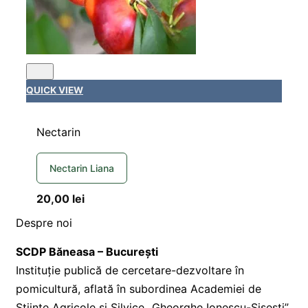
QUICK VIEW
Nectarin
Nectarin Liana
20,00
lei
Despre noi
SCDP Băneasa – București
Instituție publică de cercetare-dezvoltare în
pomicultură, aflată în subordinea Academiei de
Științe Agricole și Silvice „Gheorghe Ionescu-Șișești”.