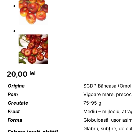
Magazin
20,00
lei
Origine
SCDP Băneasa (Omolo
Pom
Vigoare mare, precoc
Greutate
75-95 g
Fruct
Mediu – mijlociu, atr
Forma
Globuloasă, ușor asim
Glabru, subțire, de c
Epicarp (coajă, pieliță)