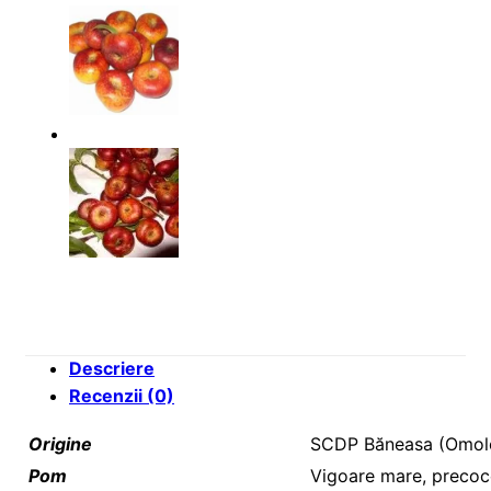
Descriere
Recenzii (0)
Origine
SCDP Băneasa (Omolo
Pom
Vigoare mare, precoc