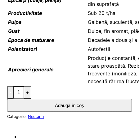
din suprafață
Productivitate
Sub 20 t/ha
Pulpa
Galbenă, suculentă, 
Gust
Dulce, fin aromat, plă
Epoca de maturare
Decadele a doua și a tr
Polenizatori
Autofertil
Producție constantă, 
stare proaspătă. Rezis
Aprecieri generale
frecvente (monilioză, 
necesită rărirea fructe
Cantitate Nectarin Cora
Adaugă în coș
Categorie:
Nectarin