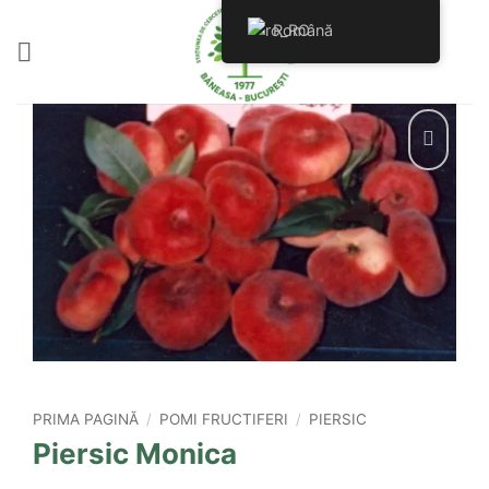
Skip
Română
to
content
PRIMA PAGINĂ
/
POMI FRUCTIFERI
/
PIERSIC
Piersic Monica