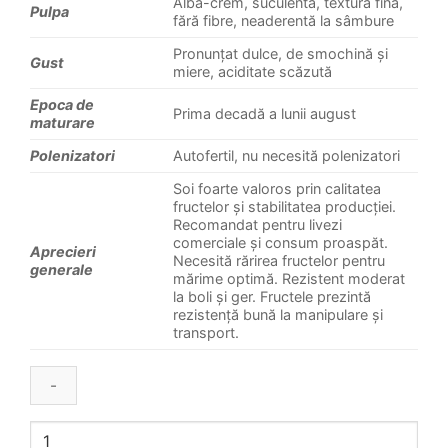
Albă-crem, suculentă, textură fină,
Pulpa
fără fibre, neaderentă la sâmbure
Pronunțat dulce, de smochină şi
Gust
miere, aciditate scăzută
Epoca de
Prima decadă a lunii august
maturare
Polenizatori
Autofertil, nu necesită polenizatori
Soi foarte valoros prin calitatea
fructelor și stabilitatea producției.
Recomandat pentru livezi
comerciale și consum proaspăt.
Aprecieri
Necesită rărirea fructelor pentru
generale
mărime optimă. Rezistent moderat
la boli și ger. Fructele prezintă
rezistență bună la manipulare și
transport.
Cantitate