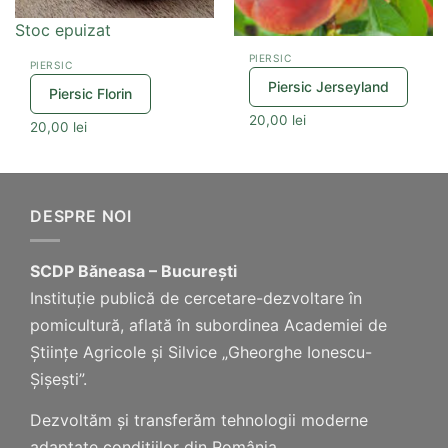
Stoc epuizat
PIERSIC
PIERSIC
Piersic Jerseyland
Piersic Florin
20,00
lei
20,00
lei
DESPRE NOI
SCDP Băneasa – București
Instituție publică de cercetare-dezvoltare în
pomicultură, aflată în subordinea Academiei de
Științe Agricole și Silvice „Gheorghe Ionescu-
Șișești”.
Dezvoltăm și transferăm tehnologii moderne
adaptate condițiilor din România.