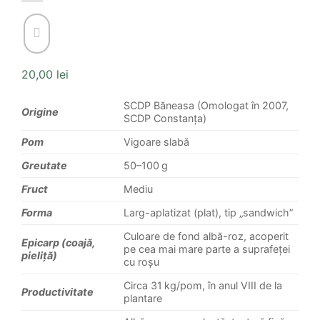
20,00
lei
SCDP Băneasa (Omologat în 2007,
Origine
SCDP Constanța)
Pom
Vigoare slabă
Greutate
50–100 g
Fruct
Mediu
Forma
Larg-aplatizat (plat), tip „sandwich”
Culoare de fond albă-roz, acoperit
Epicarp (coajă,
pe cea mai mare parte a suprafeței
pieliță)
cu roșu
Circa 31 kg/pom, în anul VIII de la
Productivitate
plantare