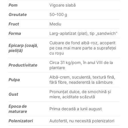
Pom
Vigoare slabă
Greutate
50–100 g
Fruct
Mediu
Forma
Larg-aplatizat (plat), tip „sandwich”
Culoare de fond albă-roz, acoperit
Epicarp (coajă,
pe cea mai mare parte a suprafeței
pieliță)
cu roșu
Circa 31 kg/pom, în anul VIII de la
Productivitate
plantare
Albă-crem, suculentă, textură fină,
Pulpa
fără fibre, neaderentă la sâmbure
Pronunțat dulce, de smochină şi
Gust
miere, aciditate scăzută
Epoca de
Prima decadă a lunii august
maturare
Polenizatori
Autofertil, nu necesită polenizatori