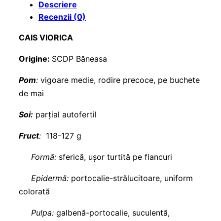
Descriere
Recenzii (0)
CAIS VIORICA
Origine:
SCDP Băneasa
Pom
:
vigoare medie, rodire precoce, pe buchete
de mai
Soi:
parțial autofertil
Fruct
:
118-127 g
Formă:
sferică, ușor turtită pe flancuri
Epidermă:
portocalie-strălucitoare, uniform
colorată
Pulpa:
galbenă-portocalie, suculentă,