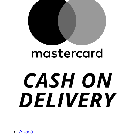
Ca
On
Del
Acasă