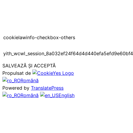
cookielawinfo-checkbox-others
yith_wcwl_session_8a032ef24f64d4d440efa5efd9e60bf4
SALVEAZĂ ȘI ACCEPTĂ
Propulsat de
Română
Powered by
TranslatePress
Română
English