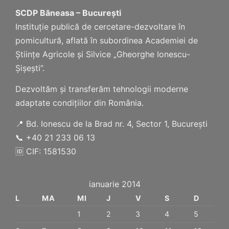
SCDP Băneasa – București
Instituție publică de cercetare-dezvoltare în
pomicultură, aflată în subordinea Academiei de
Științe Agricole și Silvice „Gheorghe Ionescu-
Șișești”.
Dezvoltăm și transferăm tehnologii moderne
adaptate condițiilor din România.
📍 Bd. Ionescu de la Brad nr. 4, Sector 1, București
📞 +40 21 233 06 13
🆔 CIF: 1581530
ianuarie 2014
L
MA
MI
J
V
S
D
1
2
3
4
5