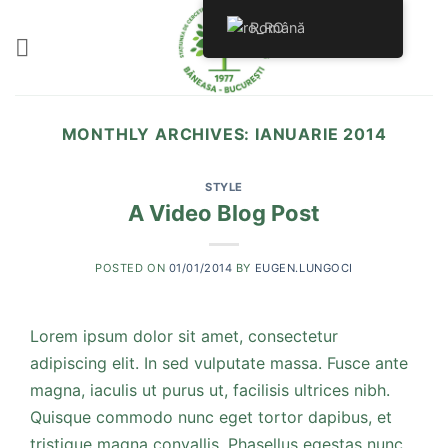
Skip
Română
to
content
MONTHLY ARCHIVES:
IANUARIE 2014
STYLE
A Video Blog Post
POSTED ON
01/01/2014
BY
EUGEN.LUNGOCI
Lorem ipsum dolor sit amet, consectetur
adipiscing elit. In sed vulputate massa. Fusce ante
magna, iaculis ut purus ut, facilisis ultrices nibh.
Quisque commodo nunc eget tortor dapibus, et
tristique magna convallis. Phasellus egestas nunc