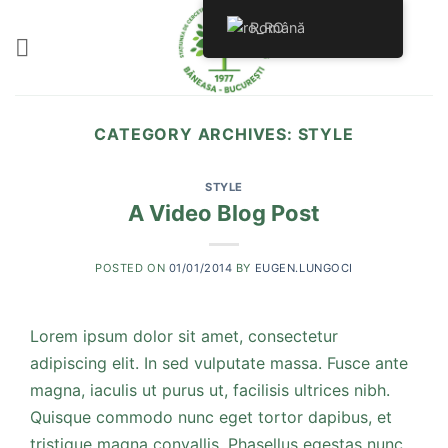
Skip
Română
to
content
CATEGORY ARCHIVES:
STYLE
STYLE
A Video Blog Post
POSTED ON
01/01/2014
BY
EUGEN.LUNGOCI
Lorem ipsum dolor sit amet, consectetur
adipiscing elit. In sed vulputate massa. Fusce ante
magna, iaculis ut purus ut, facilisis ultrices nibh.
Quisque commodo nunc eget tortor dapibus, et
tristique magna convallis. Phasellus egestas nunc