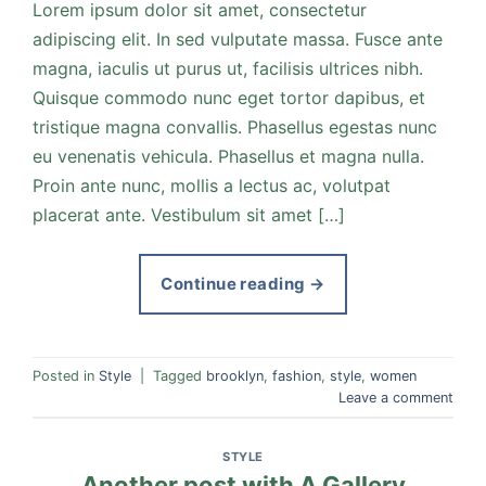
Lorem ipsum dolor sit amet, consectetur
adipiscing elit. In sed vulputate massa. Fusce ante
magna, iaculis ut purus ut, facilisis ultrices nibh.
Quisque commodo nunc eget tortor dapibus, et
tristique magna convallis. Phasellus egestas nunc
eu venenatis vehicula. Phasellus et magna nulla.
Proin ante nunc, mollis a lectus ac, volutpat
placerat ante. Vestibulum sit amet […]
Continue reading
→
Posted in
Style
|
Tagged
brooklyn
,
fashion
,
style
,
women
Leave a comment
STYLE
Another post with A Gallery