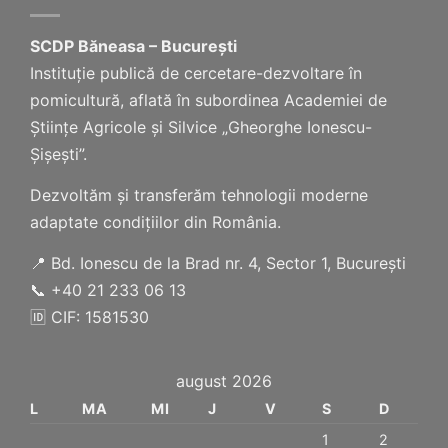
SCDP Băneasa – București
Instituție publică de cercetare-dezvoltare în
pomicultură, aflată în subordinea Academiei de
Științe Agricole și Silvice „Gheorghe Ionescu-
Șișești”.
Dezvoltăm și transferăm tehnologii moderne
adaptate condițiilor din România.
📍 Bd. Ionescu de la Brad nr. 4, Sector 1, București
📞 +40 21 233 06 13
🆔 CIF: 1581530
august 2026
L
MA
MI
J
V
S
D
1
2