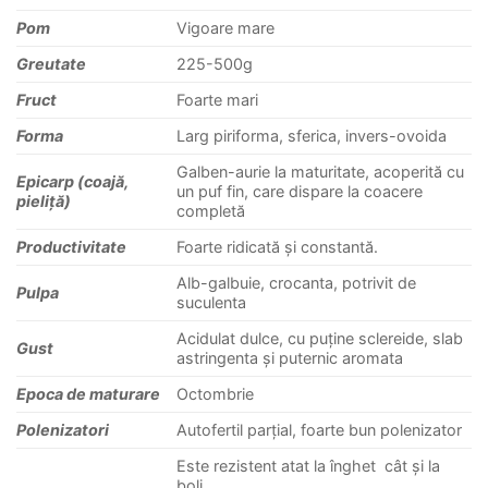
Pom
Vigoare mare
Greutate
225-500g
Fruct
Foarte mari
Forma
Larg piriforma, sferica, invers-ovoida
Galben-aurie la maturitate, acoperită cu
Epicarp (coajă,
un puf fin, care dispare la coacere
pieliță)
completă
Productivitate
Foarte ridicată și constantă.
Alb-galbuie, crocanta, potrivit de
Pulpa
suculenta
Acidulat dulce, cu puține sclereide, slab
Gust
astringenta și puternic aromata
Epoca de maturare
Octombrie
Polenizatori
Autofertil parțial, foarte bun polenizator
Este rezistent atat la înghet cât și la
boli.