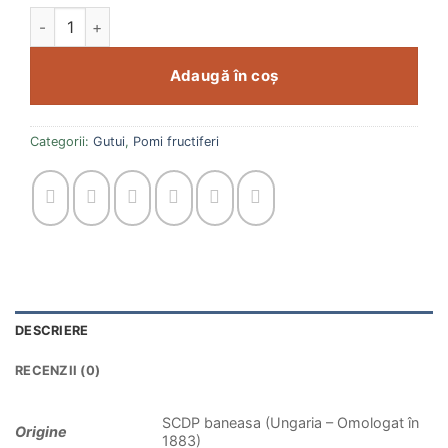
Cantitate Gutui Bereczki
Adaugă în coș
Categorii:
Gutui
,
Pomi fructiferi
DESCRIERE
RECENZII (0)
SCDP baneasa (Ungaria – Omologat în
Origine
1883)