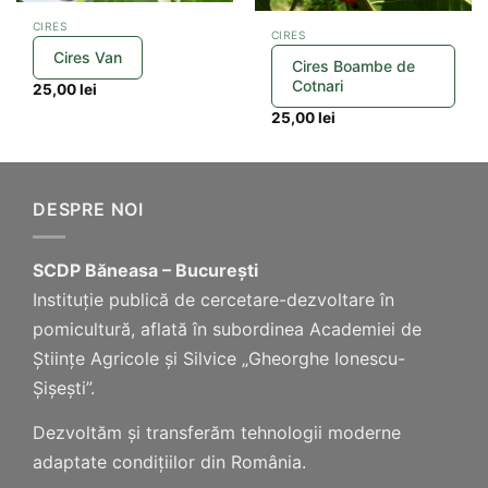
CIRES
CIRES
Cires Van
Cires Boambe de
Cotnari
25,00
lei
25,00
lei
DESPRE NOI
SCDP Băneasa – București
Instituție publică de cercetare-dezvoltare în
pomicultură, aflată în subordinea Academiei de
Științe Agricole și Silvice „Gheorghe Ionescu-
Șișești”.
Dezvoltăm și transferăm tehnologii moderne
adaptate condițiilor din România.