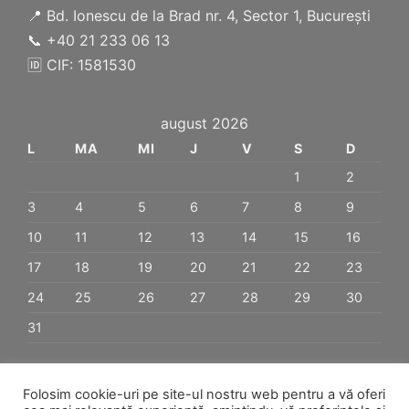
📍 Bd. Ionescu de la Brad nr. 4, Sector 1, București
📞 +40 21 233 06 13
🆔 CIF: 1581530
august 2026
L
MA
MI
J
V
S
D
1
2
3
4
5
6
7
8
9
10
11
12
13
14
15
16
17
18
19
20
21
22
23
24
25
26
27
28
29
30
31
« ian.
Folosim cookie-uri pe site-ul nostru web pentru a vă oferi