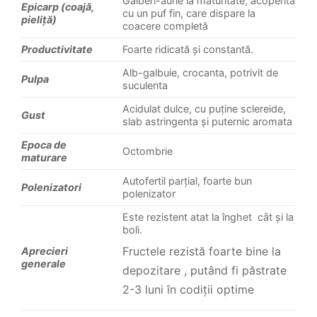
Galben-aurie la maturitate, acoperită
Epicarp (coajă,
cu un puf fin, care dispare la
pieliță)
coacere completă
Productivitate
Foarte ridicată și constantă.
Alb-galbuie, crocanta, potrivit de
Pulpa
suculenta
Acidulat dulce, cu puține sclereide,
Gust
slab astringenta și puternic aromata
Epoca de
Octombrie
maturare
Autofertil parțial, foarte bun
Polenizatori
polenizator
Este rezistent atat la înghet cât și la
boli.
Fructele rezistă foarte bine la
Aprecieri
generale
depozitare , putând fi păstrate
2-3 luni în codiții optime