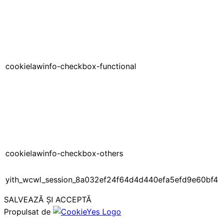
cookielawinfo-checkbox-functional
cookielawinfo-checkbox-others
yith_wcwl_session_8a032ef24f64d4d440efa5efd9e60bf4
SALVEAZĂ ȘI ACCEPTĂ
Propulsat de