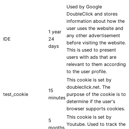
Used by Google
DoubleClick and stores
information about how the
user uses the website and
1 year
any other advertisement
IDE
24
before visiting the website.
days
This is used to present
users with ads that are
relevant to them according
to the user profile.
This cookie is set by
doubleclick.net. The
15
test_cookie
purpose of the cookie is to
minutes
determine if the user's
browser supports cookies.
This cookie is set by
5
Youtube. Used to track the
months