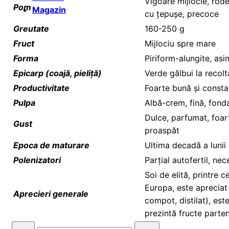
Vigoare mijlocie, rode
Pom
Magazin
cu țepușe, precoce
Greutate
160-250 g
Fruct
Mijlociu spre mare
Forma
Piriform-alungite, asi
Epicarp (coajă, pieliță)
Verde gălbui la recolt
Productivitate
Foarte bună și consta
Pulpa
Albă-crem, fină, fonda
Dulce, parfumat, foar
Gust
proaspăt
Epoca de maturare
Ultima decadă a lunii
Polenizatori
Parțial autofertil, ne
Soi de elită, printre 
Europa, este apreciat
Aprecieri generale
compot, distilat), este
prezintă fructe parte
Cantitate