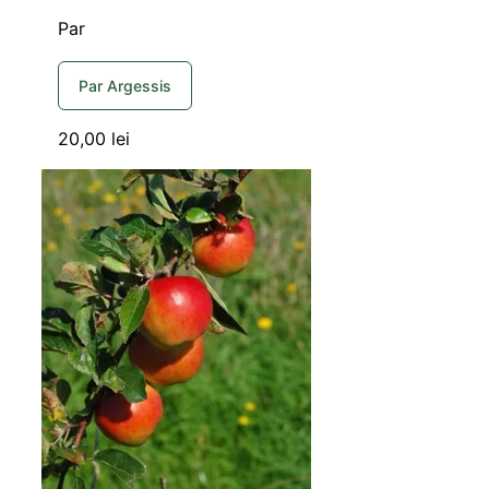
Par
Par Argessis
20,00
lei