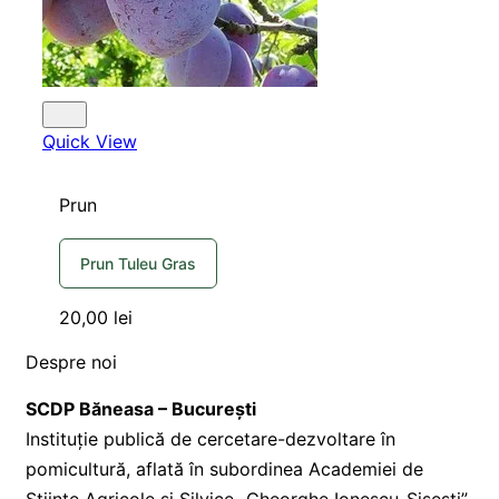
Quick View
Prun
Prun Tuleu Gras
20,00
lei
Despre noi
SCDP Băneasa – București
Instituție publică de cercetare-dezvoltare în
pomicultură, aflată în subordinea Academiei de
Științe Agricole și Silvice „Gheorghe Ionescu-Șișești”.