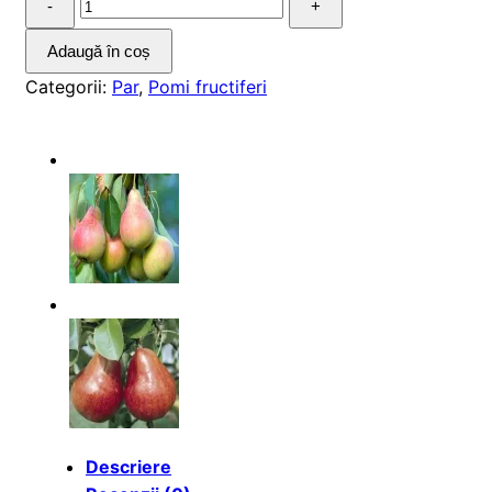
Par
Williams
Adaugă în coș
Categorii:
Par
,
Pomi fructiferi
Descriere