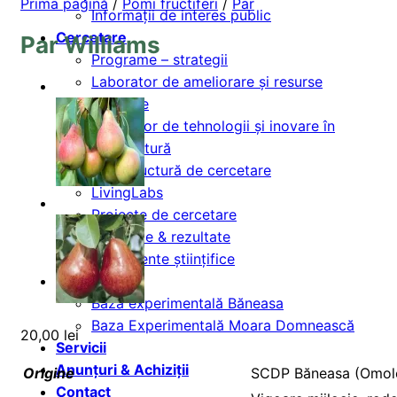
Prima pagină
/
Pomi fructiferi
/
Par
Informații de interes public
Cercetare
Par Williams
Programe – strategii
Laborator de ameliorare și resurse
genetice
Laborator de tehnologii și inovare în
pomicultură
Infrastructură de cercetare
LivingLabs
Proiecte de cercetare
Rapoarte & rezultate
Evenimente științifice
Dezvoltare
Baza experimentală Băneasa
Baza Experimentală Moara Domnească
20,00
lei
Servicii
Anunțuri & Achiziții
Origine
SCDP Băneasa (Omolog
Contact