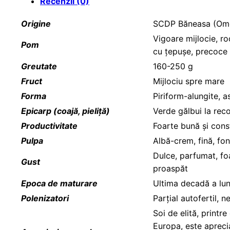
Recenzii (0)
Origine
SCDP Băneasa (Omol
Vigoare mijlocie, ro
Pom
cu țepușe, precoce
Greutate
160-250 g
Fruct
Mijlociu spre mare
Forma
Piriform-alungite, a
Epicarp (coajă, pieliță)
Verde gălbui la reco
Productivitate
Foarte bună și cons
Pulpa
Albă-crem, fină, fon
Dulce, parfumat, fo
Gust
proaspăt
Epoca de maturare
Ultima decadă a lun
Polenizatori
Parțial autofertil, 
Soi de elită, printr
Europa, este apreci