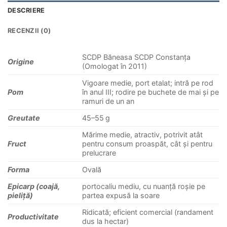
DESCRIERE
RECENZII (0)
SCDP Băneasa SCDP Constanța
Origine
(Omologat în 2011)
Vigoare medie, port etalat; intră pe rod
Pom
în anul III; rodire pe buchete de mai şi pe
ramuri de un an
Greutate
45–55 g
Mărime medie, atractiv, potrivit atât
Fruct
pentru consum proaspăt, cât și pentru
prelucrare
Forma
Ovală
Epicarp (coajă,
portocaliu mediu, cu nuanță roșie pe
pieliță)
partea expusă la soare
Ridicată; eficient comercial (randament
Productivitate
dus la hectar)