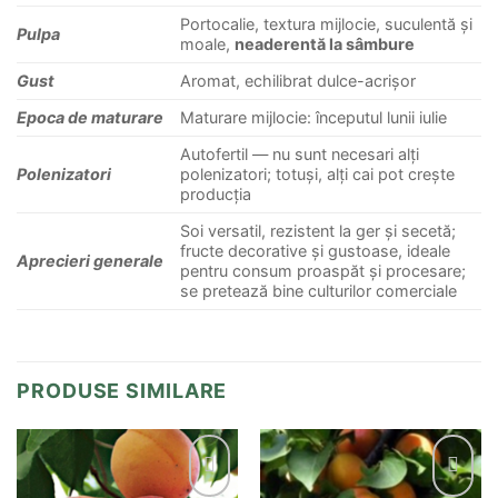
Portocalie, textura mijlocie, suculentă și
Pulpa
moale,
neaderentă la sâmbure
Gust
Aromat, echilibrat dulce-acrișor
Epoca de maturare
Maturare mijlocie: începutul lunii iulie
Autofertil — nu sunt necesari alți
Polenizatori
polenizatori; totuși, alți cai pot crește
producția
Soi versatil, rezistent la ger și secetă;
fructe decorative și gustoase, ideale
Aprecieri generale
pentru consum proaspăt și procesare;
se pretează bine culturilor comerciale
PRODUSE SIMILARE