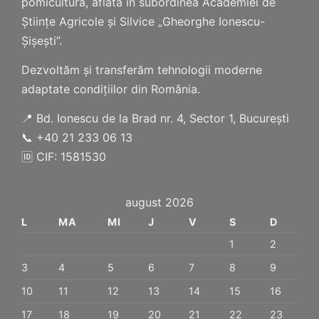
pomicultură, aflată în subordinea Academiei de
Științe Agricole și Silvice „Gheorghe Ionescu-
Șișești”.
Dezvoltăm și transferăm tehnologii moderne
adaptate condițiilor din România.
📍 Bd. Ionescu de la Brad nr. 4, Sector 1, București
📞 +40 21 233 06 13
🆔 CIF: 1581530
august 2026
L
MA
MI
J
V
S
D
1
2
3
4
5
6
7
8
9
10
11
12
13
14
15
16
17
18
19
20
21
22
23