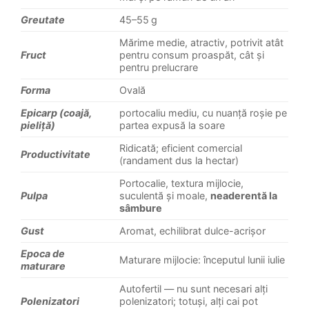
Greutate
45–55 g
Mărime medie, atractiv, potrivit atât
Fruct
pentru consum proaspăt, cât și
pentru prelucrare
Forma
Ovală
Epicarp (coajă,
portocaliu mediu, cu nuanță roșie pe
pieliță)
partea expusă la soare
Ridicată; eficient comercial
Productivitate
(randament dus la hectar)
Portocalie, textura mijlocie,
Pulpa
suculentă și moale,
neaderentă la
sâmbure
Gust
Aromat, echilibrat dulce-acrișor
Epoca de
Maturare mijlocie: începutul lunii iulie
maturare
Autofertil — nu sunt necesari alți
Polenizatori
polenizatori; totuși, alți cai pot