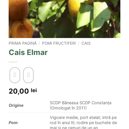
PRIMA PAGINĂ
/
POMI FRUCTIFERI
/
CAIS
Cais Elmar
20,00
lei
SCDP Băneasa SCDP Constanța
Origine
(Omologat în 2011)
Vigoare medie, port etalat; intră pe
Pom
rod în anul III; rodire pe buchete de
mai şi pe ramuri de un an