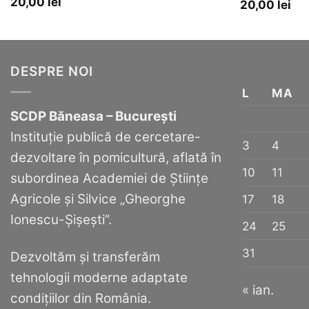
20,00
lei
20,00
lei
DESPRE NOI
L
MA
SCDP Băneasa – București
Instituție publică de cercetare-
3
4
dezvoltare în pomicultură, aflată în
10
11
subordinea Academiei de Științe
Agricole și Silvice „Gheorghe
17
18
Ionescu-Șișești”.
24
25
31
Dezvoltăm și transferăm
tehnologii moderne adaptate
« ian.
condițiilor din România.