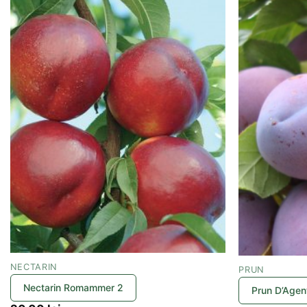
NECTARIN
PRUN
Nectarin Romammer 2
Prun D’Agen