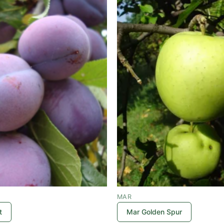
MAR
t
Mar Golden Spur