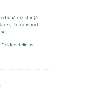
e o bună rezistență
lare și la transport.
ase.
Golden delicios,
i