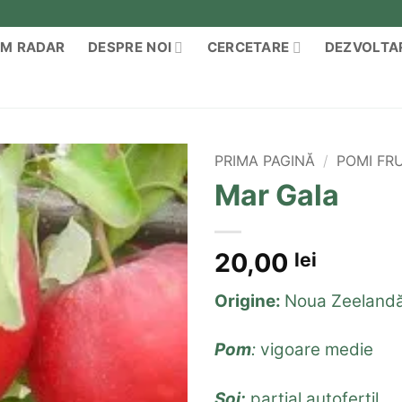
M RADAR
DESPRE NOI
CERCETARE
DEZVOLTA
PRIMA PAGINĂ
/
POMI FRU
Mar Gala
20,00
lei
Origine:
Noua Zeeland
Pom
:
vigoare medie
Soi:
parțial autofertil