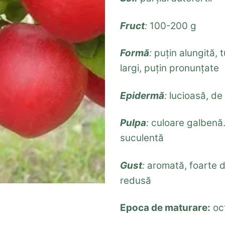
Fruct
:
100-200 g
Formă
:
puțin alungită, t
largi, puțin pronunțate
Epidermă
:
lucioasă, de
Pulpa
:
culoare galbenă
suculentă
Gust
:
aromată, foarte d
redusă
Epoca de maturare:
oc