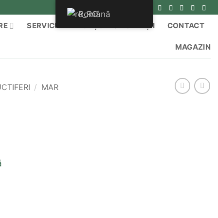
Română
RE
SERVICII
ANUNȚURI & ACHIZIȚII
CONTACT
MAGAZIN
CTIFERI
/
MAR
ă