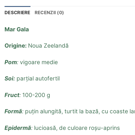
DESCRIERE
RECENZII (0)
Mar Gala
Origine:
Noua Zeelandă
Pom
:
vigoare medie
Soi:
parțial autofertil
Fruct
:
100-200 g
Formă
:
puțin alungită, turtit la bază, cu coaste l
Epidermă
:
lucioasă, de culoare roșu-aprins