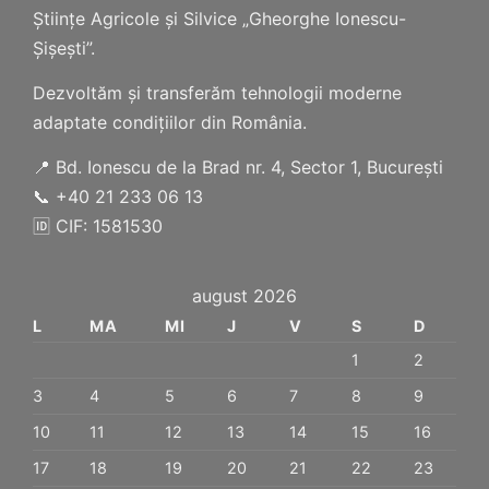
Științe Agricole și Silvice „Gheorghe Ionescu-
Șișești”.
Dezvoltăm și transferăm tehnologii moderne
adaptate condițiilor din România.
📍 Bd. Ionescu de la Brad nr. 4, Sector 1, București
📞 +40 21 233 06 13
🆔 CIF: 1581530
august 2026
L
MA
MI
J
V
S
D
1
2
3
4
5
6
7
8
9
10
11
12
13
14
15
16
17
18
19
20
21
22
23