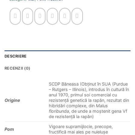
DESCRIERE
RECENZII (0)
SCDP Băneasa (Obținut în SUA (Purdue
– Rutgers – Illinois), introdus în cultură în
anul 1970, primul soi comercial cu
Origine
rezistență genetică la rapăn, rezultat din
hibridări complexe, din
Malus
floribunda
, de unde a moștenit gena Vf
de rezistență la rapăn)
Vigoare supramijlocie, precope,
Pom
fructifică mai ales pe nuielușe