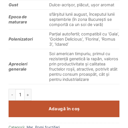
Gust
Dulce-acrișor, plăcut, ușor aromat
sfârșitul lunii august, începutul lunii
Epoca de
septembrie (în zona București se
maturare
comportă ca un soi de vară)
Parțial autofertil; compatibil cu ‘Gala’,
Polenizatori
‘Golden Delicious’, ‘Florina’, ‘Romus
3’, ‘Idared’
Soi american timpuriu, primul cu
rezistență genetică la rapăn, valoros
Aprecieri
prin productivitate și calitatea
generale
fructelor roșii, atractive, potrivit atât
pentru consum proaspăt, cât și
pentru industrializare
Cantitate Măr Prima
Adaugă în coș
Categorii:
Mar
,
Pomi fructiferi