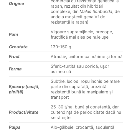
comercial cu rezistență genetică la
Origine
rapăn, rezultat din hibridări
complexe, din
Malus floribunda
, de
unde a moștenit gena Vf de
rezistență la rapăn)
Vigoare supramijlocie, precope,
Pom
fructifică mai ales pe nuielușe
Greutate
130–150 g
Fruct
Atractiv, uniform ca mărime și formă
Sferic-turtită sau conică, ușor
Forma
asimetrică
Subțire, lucios, roșu închis pe mare
Epicarp (coajă,
parte din suprafață, prezintă
pieliță)
rezistență bună la manipulare și
transport
25–30 t/ha, bună și constantă, dar
Productivitate
cu tendință de periodicitate dacă nu
se rărește
Pulpa
Alb-gălbuie, crocantă, suculentă