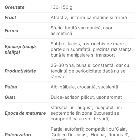
Greutate
130–150 g
Fruct
Atractiv, uniform ca mărime și formă
Sferic-turtită sau conică, ușor
Forma
asimetrică
Subțire, lucios, roșu închis pe mare
Epicarp (coajă,
parte din suprafață, prezintă rezistență
pieliță)
bună la manipulare și transport
25–30 t/ha, bună și constantă, dar cu
Productivitate
tendință de periodicitate dacă nu se
rărește
Pulpa
Alb-gălbuie, crocantă, suculentă
Gust
Dulce-acrișor, plăcut, ușor aromat
sfârșitul lunii august, începutul lunii
Epoca de maturare
septembrie (în zona București se
comportă ca un soi de vară)
Parțial autofertil; compatibil cu ‘Gala’,
Polenizatori
‘Golden Delicious’, ‘Florina’, ‘Romus 3’,