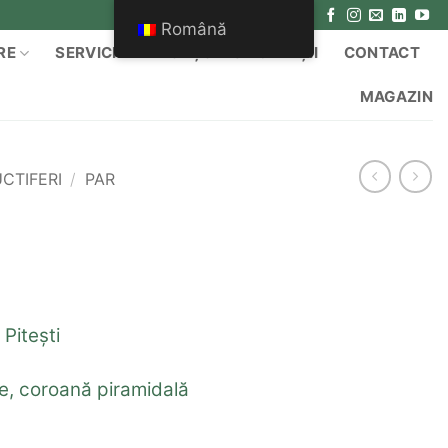
Română
RE
SERVICII
ANUNȚURI & ACHIZIȚII
CONTACT
MAGAZIN
CTIFERI
/
PAR
Pitești
e, coroană piramidală
.