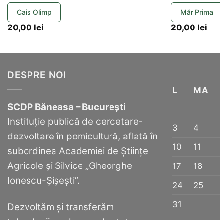
Cais Olimp
Măr Prima
20,00
lei
20,00
lei
DESPRE NOI
L
MA
SCDP Băneasa – București
Instituție publică de cercetare-
3
4
dezvoltare în pomicultură, aflată în
10
11
subordinea Academiei de Științe
Agricole și Silvice „Gheorghe
17
18
Ionescu-Șișești”.
24
25
31
Dezvoltăm și transferăm