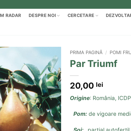
M RADAR
DESPRE NOI
CERCETARE
DEZVOLTA
PRIMA PAGINĂ
/
POMI FRU
Par Triumf
Add to
wishlist
20,00
lei
Origine
: România, ICDP 
Pom:
de vigoare medi
Soi:
parțial autofertil