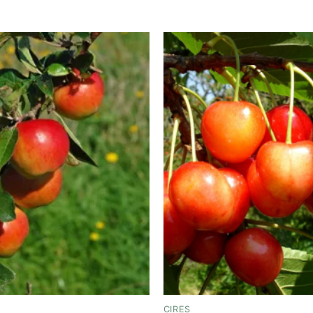
Add to
wishlist
CIRES