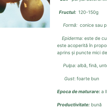
Fructul:
120-150g
Formă:
conice sau pi
Epiderma:
este de cu
este acoperită în prop
aprins şi puncte mici d
Pulpa:
albă, fină, un
Gust
: foarte bun
Epoca de maturare:
a I
Productivitate:
bună