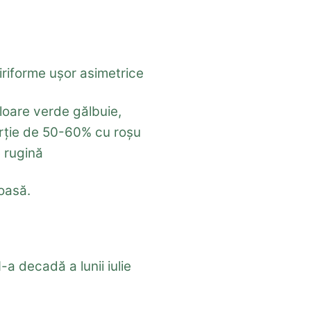
riforme uşor asimetrice
loare verde gălbuie,
orţie de 50-60% cu roşu
e rugină
toasă.
I-a decadă a lunii iulie